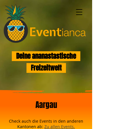
Deine ananastastische
Freizeitwelt
Aargau
Check auch die Events in den anderen
Kantonen ab:
Zu allen Events.