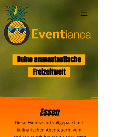
Deine ananastastische
Freizeitwelt
Essen
Diese Events sind vollgepackt mit
kulinarischen Abenteuern; vom