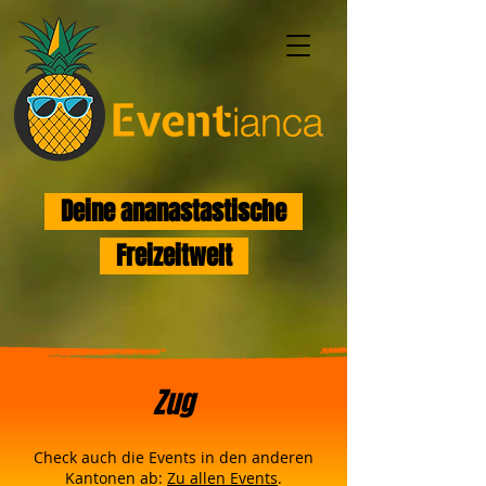
Deine ananastastische
Freizeitwelt
Zug
Check auch die Events in den anderen
Kantonen ab:
Zu allen Events
.