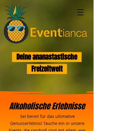
Deine ananastastische
Freizeitwelt
Alkoholische Erlebnisse
Sei bereit für das ultimative
Genusserlebnis! Tauche ein in unsere
Events, die randvoll sind mit allem, was