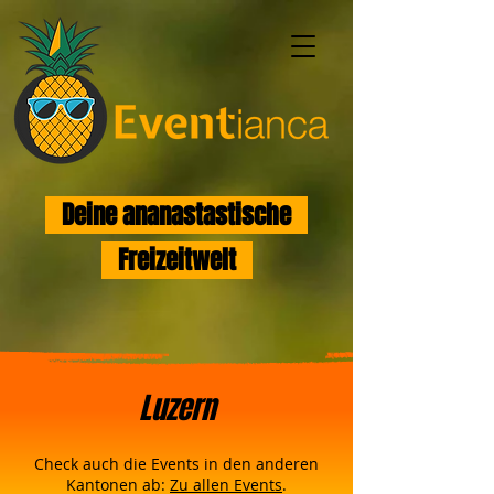
Deine ananastastische
Freizeitwelt
Luzern
Check auch die Events in den anderen
Kantonen ab:
Zu allen Events
.