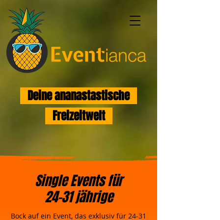
Deine ananastastische
Freizeitwelt
Single Events für
24-31 jährige
Bock auf ein Event, das exklusiv für 24-31