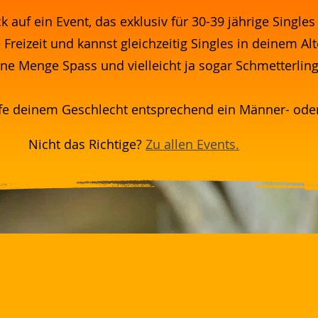
k auf ein Event, das exklusiv für 30-39 jährige Singles 
 Freizeit und kannst gleichzeitig Singles in deinem Al
ine Menge Spass und vielleicht ja sogar Schmetterlin
e deinem Geschlecht entsprechend ein Männer- oder 
Nicht das Richtige?
Zu allen Events.