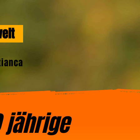
twelt
tianca
 jährige